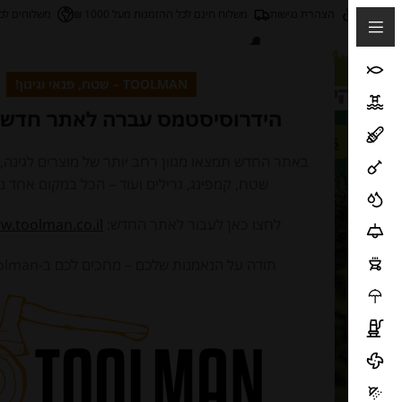
הצהרת נגישות
משלוח חינם לכל ההזמנות מעל 1000 ₪
משלוחים לכ
בן ציון גליס 30, מרכז B סנטר (מול רוזן אנד מינץ), פתח תקווה, ישראל
TOOLMAN – שטח, פנאי וגינון!
הידרוסיסטמס עברה לאתר חדש 
חנו
03-9073835
באתר החדש תמצאו מגוון רחב יותר של מוצרים לגינה, לב
תוצאות חיפ
שטח, קמפינג, גרילים ועוד – הכל במקום אחד נו
לחצו כאן לעבור לאתר החדש:
w.toolman.co.il/
תודה על הנאמנות שלכם – מחכים לכם ב-Toolman! 🌿🛠️🏕️