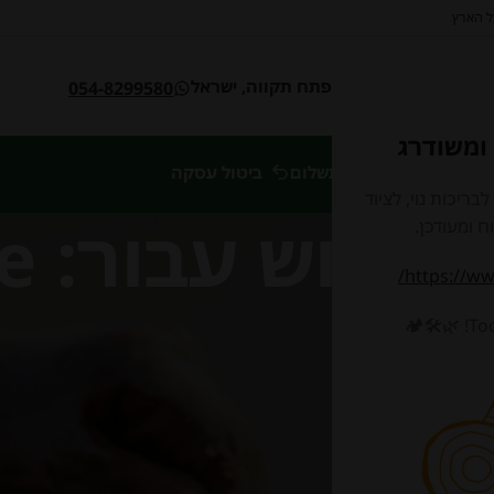
ל הארץ
054-8299580
ומשודרג
סל קניות
תשלום
ביטול עסקה
ת
ריכות נוי, לציוד
וש עבור: laminate
ח ומעודכן.
https://ww
לא נמצא דבר