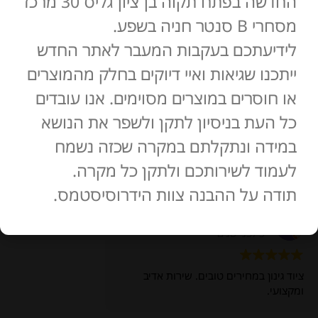
החדשה בפתח תקוה בן ציון גליס 30 מרכז
מסחרי B סנטר חניה בשפע.
לידיעתכם בעקבות המעבר לאתר החדש
ייתכנו שגיאות ואיי דיוקים בחלק מהמוצרים
או חוסרים במוצרים מסוימים. אנו עובדים
כל העת בניסיון לתקן ולשפר את הנושא
במידה ונתקלתם במקרה שכזה נשמח
מְעוּלֶה
לעמוד לשירותכם ולתקן כל מקרה.
127 ביקורות
תודה על ההבנה צוות הידרוסיסטמס.
משה אולדק
3 לפני שנים
ציוד גינון במחירים טובים. שירות אדיב
ומקצועי.