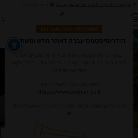
בן ציון גליס 30, מרכז B סנטר, פתח תקווה, ישראל
משלוחים לכל הארץ
TOOLMAN – שטח, פנאי וגינון!
הידרוסיסטמס עברה לאתר חדש ומשודרג
תוצאות חיפוש עבור: tile
באתר החדש תמצאו מגוון רחב יותר של מוצרים לגינה,
לבריכות נוי, לציוד שטח, קמפינג, גרילים ועוד – הכל במקום
אחד נוח ומעודכן.
לחצו כאן לעבור לאתר החדש:
https://www.toolman.co.il/
לא נמצא דבר
תודה על הנאמנות שלכם – מחכים לכם ב-Toolman! 🌿🛠️
🏕️
מצטערים, לא נמצאו תוצאות. אולי חיפוש יעזור למצוא פוסט קשור.