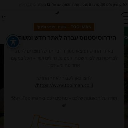
בן ציון גליס 30, מרכז B סנטר, פתח תקווה, ישראל
משלוחים לכל הארץ
TOOLMAN – שטח, פנאי וגינון!
הידרוסיסטמס עברה לאתר חדש ומשודרג
החשבון שלי
באתר החדש תמצאו מגוון רחב יותר של מוצרים לגינה,
לבריכות נוי, לציוד שטח, קמפינג, גרילים ועוד – הכל במקום
בית
/
החשבון שלי
אחד נוח ומעודכן.
רשמה
לחצו כאן לעבור לאתר החדש:
ובת אימייל
*
https://www.toolman.co.il/
תודה על הנאמנות שלכם – מחכים לכם ב-Toolman! 🌿🛠️
🏕️
שור להגדרה של סיסמה חדשה יישלח לכתובת האימייל שלך.
חנו נשתמש בפרטים האישיים כדי להציע לך תמיכה בתהליך באתר זה,