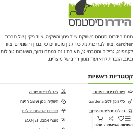
חנות הידרוסיסטמס משווקת ציוד גינון והשקיה, ציוד ניקיון של חברת
karcher, ציוד לבריכות נוי, כלי גינון מוטורים על בנזין וחשמלים, ציוד
לקמפינג, גרילים ומטבחי גן, תאורת גינה במתח נמוך, משאבות טבולות
וביוב, הגברת לחץ ועוד מגוון רחב של מוצרים.
קטגוריות ראשיות
ציוד לבריכות דגים ונוי
ציוד לבריכות שחיה
כלי גינון ידנים Gardena
השקיה, גינון ועיצוב הגינה
גרילים מנגלים ומעשנות
סוככים, שמשיות וציליות
מצננים ותנורים לגינה
מוצרי אמבט ECO-JET
תפריט
רשימת משאלות
השווה
עגלה
סוכות נחלים
צבעים / סיליקון / דבקים