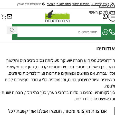
בן ציון גליס 30, מרכז B סנטר, פתח תקווה, ישראל
משלוחים לכל הארץ
דלג לניווט
דלג לתוכן ראשי
ציוד לבריכות דגים ונוי
ציוד לבריכות שחיה
כלי גינון בנזין וחשמלים לגינה
כל
אודותינו
הידרוסיסטמס היא חברה שעיקר פעילותה נסוב סביב מים והקשור
בהם, וכן פועלת במספר תחומים נוספים קרובים, כגון ציוד מקצועי
וכלי עבודה. אנו מפיצים ומשווקים פתרונות וציוד לבריכות נוי ודגים,
מכשירים וציוד לחיסכון במים, וכן מוכרים כלי עבודה ומכשירים לבית
ולגינה.
בין לקוחותינו נמנים מוסדות ברחבי הארץ כגון בתי מלון, חברות שונות,
וגם אנשים פרטיים רבים.
אנו צוות מקצועי ומסור, תמצאו אצלנו אוזן קשבת לכל