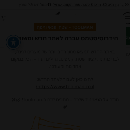
בן ציון גליס 30, מרכז B סנטר, פתח תקווה, ישראל
משלוחים לכל הארץ
TOOLMAN – שטח, פנאי וגינון!
הידרוסיסטמס עברה לאתר חדש ומשודרג
ציוד לבריכות דגים ונוי
ציוד לבריכות שחיה
כלי גינון בנזין וחשמלים לגינה
כלי גי
באתר החדש תמצאו מגוון רחב יותר של מוצרים לגינה,
עמוד הבית
/
חנות
לבריכות נוי, לציוד שטח, קמפינג, גרילים ועוד – הכל במקום
אחד נוח ומעודכן.
לחצו כאן לעבור לאתר החדש:
https://www.toolman.co.il/
תודה על הנאמנות שלכם – מחכים לכם ב-Toolman! 🌿🛠️
אחסון ומידוף
גרילים מנגלים
חביות אגירה
🏕️
ומעשנות
ומסננים
14 מוצרים
78 מוצרים
22 מוצרים