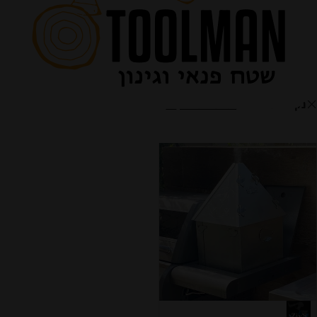
חנות
הצג תפריט
נקה מסננים
ZivSmoker