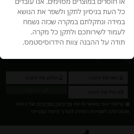
או חוסרים במוצרים מסוימים. אנו עובדים
כל העת בניסיון לתקן ולשפר את הנושא
במידה ונתקלתם במקרה שכזה נשמח
החוויה
לעמוד לשירותכם ולתקן כל מקרה.
תודה על ההבנה צוות הידרוסיסטמס.
ליצירת קשר נא למלא את הפרטים
חזרו אליי
קראתי ואני מאשר/ת את
מדיניות הפרטיות
של האתר,
ומסכים/ה לשמירת המידע לצורך טיפול בפנייתי.