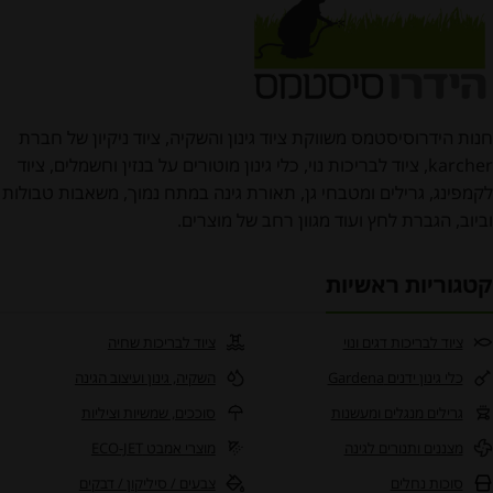
חנות הידרוסיסטמס משווקת ציוד גינון והשקיה, ציוד ניקיון של חברת
karcher, ציוד לבריכות נוי, כלי גינון מוטורים על בנזין וחשמלים, ציוד
לקמפינג, גרילים ומטבחי גן, תאורת גינה במתח נמוך, משאבות טבולות
וביוב, הגברת לחץ ועוד מגוון רחב של מוצרים.
קטגוריות ראשיות
ציוד לבריכות דגים ונוי
ציוד לבריכות שחיה
כלי גינון ידנים Gardena
השקיה, גינון ועיצוב הגינה
גרילים מנגלים ומעשנות
סוככים, שמשיות וציליות
מצננים ותנורים לגינה
מוצרי אמבט ECO-JET
סוכות נחלים
צבעים / סיליקון / דבקים