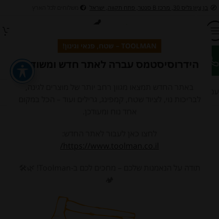
בן ציון גליס 30, מרכז B סנטר, פתח תקווה, ישראל
משלוחים לכל הארץ
TOOLMAN – שטח, פנאי וגינון!
הידרוסיסטמס עברה לאתר חדש ומשודרג
ציוד לבריכות דגים ונוי
ציוד לבריכות שחיה
כלי גינון בנזין וחשמלים לגינה
כלי גי
באתר החדש תמצאו מגוון רחב יותר של מוצרים לגינה,
עמוד הבית
/
חנות
לבריכות נוי, לציוד שטח, קמפינג, גרילים ועוד – הכל במקום
אחד נוח ומעודכן.
לחצו כאן לעבור לאתר החדש:
https://www.toolman.co.il/
תודה על הנאמנות שלכם – מחכים לכם ב-Toolman! 🌿🛠️
אחסון ומידוף
גרילים מנגלים
חביות אגירה
🏕️
ומעשנות
ומסננים
14 מוצרים
78 מוצרים
22 מוצרים