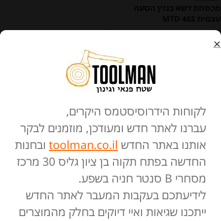
מכסחת דשא בנזין הסעה
עצמית MTD 46S
MTD Products Inc.
₪
2,249
הוספה לסל
לקוחות הידרוסיסטמס היקרים,
עברנו לאתר חדש ומעודכן, מוזמנים לבקר
אותנו באתר החדש
toolman.co.il
ובחנות
החדשה בפתח תקוה בן ציון גליס 30 מרכז
מסחרי B סנטר חניה בשפע.
לידיעתכם בעקבות המעבר לאתר החדש
ייתכנו שגיאות ואיי דיוקים בחלק מהמוצרים