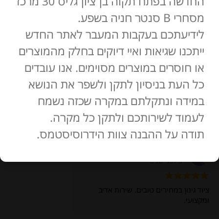
החדשה בפתח תקוה בן ציון גליס 30 מרכז
מסחרי B סנטר חניה בשפע.
לידיעתכם בעקבות המעבר לאתר החדש
ייתכנו שגיאות ואיי דיוקים בחלק מהמוצרים
או חוסרים במוצרים מסוימים. אנו עובדים
כל העת בניסיון לתקן ולשפר את הנושא
במידה ונתקלתם במקרה שכזה נשמח
מְעוּלֶה
לעמוד לשירותכם ולתקן כל מקרה.
127 ביקורות
תודה על ההבנה צוות הידרוסיסטמס.
משה אולדק
3 לפני שנים
ציוד גינון במחירים טובים. שירות אדיב
ומקצועי.