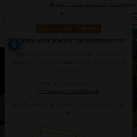
בן ציון גליס 30, מרכז B סנטר, פתח תקווה, ישראל
משלוחים לכל הארץ
TOOLMAN – שטח, פנאי וגינון!
הידרוסיסטמס עברה לאתר חדש ומשודרג
השוואה בין מוצרים
באתר החדש תמצאו מגוון רחב יותר של מוצרים לגינה,
לבריכות נוי, לציוד שטח, קמפינג, גרילים ועוד – הכל במקום
בית
/
השוואה בין מוצרים
אחד נוח ומעודכן.
לחצו כאן לעבור לאתר החדש:
https://www.toolman.co.il/
רשימת ההשוואה ריקה.
תודה על הנאמנות שלכם – מחכים לכם ב-Toolman! 🌿🛠️
🏕️
לא נוספו מוצרים ברשימת ההשוואה. עליך להוסיף כמה מוצרים כדי
להשוות ביניהם.
תמצא הרבה מוצרים מעניינים בדף "חנות" שלנו.