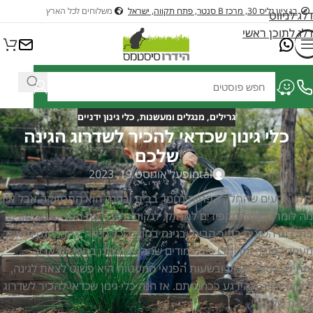
בן ציון גליס 30, מרכז B סנטר, פתח תקווה, ישראל
משלוחים לכל הארץ
דלג לניווט
דלג לתוכן ראשי
גרילים, מנגלים ומעשנות
,
כלי גינון ידניים
כלי גינון שכדאי להכיר לשדרוג הגינה
שלכם
tal
מופעל אוגוסט 19, 2023
כולנו יודעים שהחלק הפחות נחמד בבית ובגינה הוא התחזוקה אבל אין
מה לומר, כאשר מקפידים לתחזק, לנקות ולסדר את הפריטים השונים
בחללים השונים בתוך הבית ובגינה בחוץ, הכל נראה אחרת וגם מחזיק
מעמד לאורך זמן. הרי כולנו מודים שההנאה שלנו בסוף יום ארוך
ומתיש, בסופי שבוע ובשעות הפנאי המעטות היא פשוט לצאת לגינה,
לנשום אוויר ולהירגע ככה סתם. אז הנה כלי גינון שכדאי להכיר לשדרוג
הגינה שלכם…