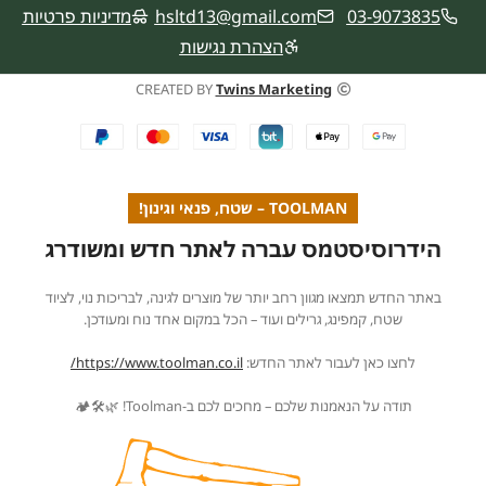
03-9073835
hsltd13@gmail.com
מדיניות פרטיות
הצהרת נגישות
CREATED BY
Twins Marketing
TOOLMAN – שטח, פנאי וגינון!
הידרוסיסטמס עברה לאתר חדש ומשודרג
באתר החדש תמצאו מגוון רחב יותר של מוצרים לגינה, לבריכות נוי, לציוד
שטח, קמפינג, גרילים ועוד – הכל במקום אחד נוח ומעודכן.
לחצו כאן לעבור לאתר החדש:
https://www.toolman.co.il/
תודה על הנאמנות שלכם – מחכים לכם ב-Toolman! 🌿🛠️🏕️