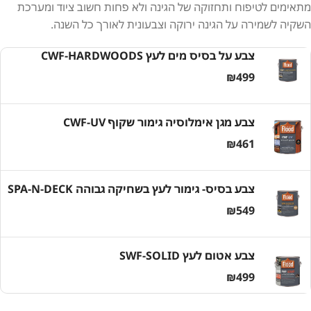
מתאימים לטיפוח ותחזוקה של הגינה ולא פחות חשוב ציוד ומערכת
השקיה לשמירה על הגינה ירוקה וצבעונית לאורך כל השנה.
צבע על בסיס מים לעץ CWF-HARDWOODS
₪
499
צבע מגן אימלוסיה גימור שקוף CWF-UV
₪
461
צבע בסיס- גימור לעץ בשחיקה גבוהה SPA-N-DECK
₪
549
צבע אטום לעץ SWF-SOLID
₪
499