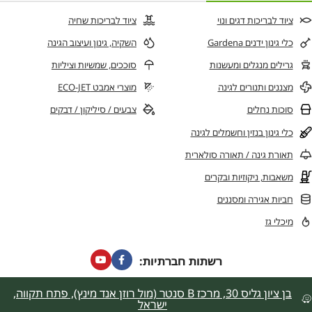
ציוד לבריכות דגים ונוי
ציוד לבריכות שחיה
כלי גינון ידנים Gardena
השקיה, גינון ועיצוב הגינה
גרילים מנגלים ומעשנות
סוככים, שמשיות וציליות
מצננים ותנורים לגינה
מוצרי אמבט ECO-JET
סוכות נחלים
צבעים / סיליקון / דבקים
כלי גינון בנזין וחשמלים לגינה
תאורת גינה / תאורה סולארית
משאבות, ניקוזיות ובקרים
חביות אגירה ומסננים
מיכלי גז
רשתות חברתיות:
בן ציון גליס 30, מרכז B סנטר (מול רוזן אנד מינץ), פתח תקווה,
ישראל