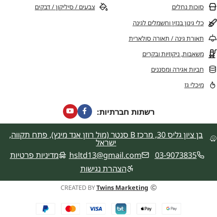
סוכות נחלים
צבעים / סיליקון / דבקים
כלי גינון בנזין וחשמלים לגינה
תאורת גינה / תאורה סולארית
משאבות, ניקוזיות ובקרים
חביות אגירה ומסננים
מיכלי גז
רשתות חברתיות:
בן ציון גליס 30, מרכז B סנטר (מול רוזן אנד מינץ), פתח תקווה,
ישראל
03-9073835
hsltd13@gmail.com
מדיניות פרטיות
הצהרת נגישות
CREATED BY
Twins Marketing