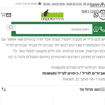
בן ציון גליס 30, מרכז B סנטר, פתח תקווה, ישראל
משלוחים לכל הארץ
דלג לניווט
דלג לתוכן ראשי
יש לכם גריל או מטבח חיצוני? מצוין! אבל תהיו בטוחים שאי אפשר עם
כל האקססוריז שצריכים לבוא יחד עם הגריל! מבחר אביזרים לגריל
כמו מברשות, אבנים קרמיות, סט כלים מקצועי למנגל ועוד. כל
המוצרים ממיטב היצרנים האיכותיים בתחום המנגלים והבר בי קיו.
עמוד הבית
/
גרילים מנגלים ומעשנות
/
אביזרים לגריל / כיסוים לגריל ומעשנות
מציג 1–18 מתוך 32 תוצאות
הצג סרגל צד