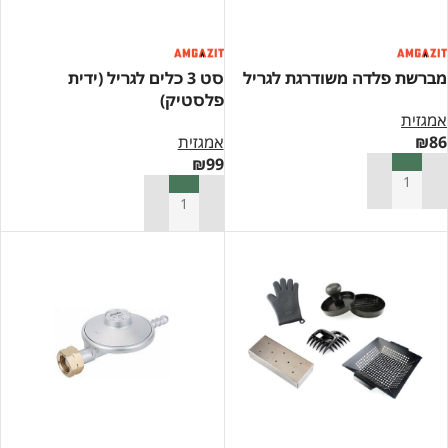
מברשת פלדה משודרגת לגריל
סט 3 כלים לגריל (ידית
פלסטיק)
אמגזית
86
₪
אמגזית
₪
99
הוספה לסל
הוספה לסל