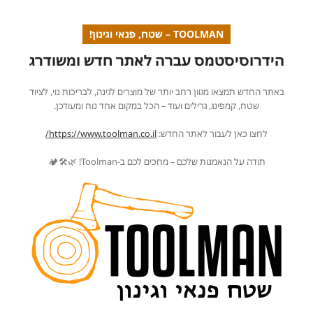
TOOLMAN – שטח, פנאי וגינון!
הידרוסיסטמס עברה לאתר חדש ומשודרג
באתר החדש תמצאו מגוון רחב יותר של מוצרים לגינה, לבריכות נוי, לציוד
שטח, קמפינג, גרילים ועוד – הכל במקום אחד נוח ומעודכן.
לחצו כאן לעבור לאתר החדש:
https://www.toolman.co.il/
תודה על הנאמנות שלכם – מחכים לכם ב-Toolman! 🌿🛠️🏕️