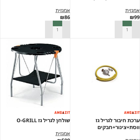
אמגזית
אמגזית
₪
86
₪
99
הוספה לסל
הוספה לסל
ערכת חיבור לגריל גז
שולחן לגריל גז O-GRILL
ווסת+צינור+חבקים
אמגזית