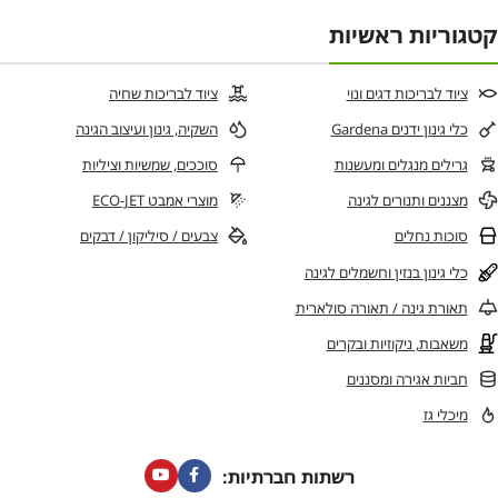
קטגוריות ראשיות
ציוד לבריכות דגים ונוי
ציוד לבריכות שחיה
כלי גינון ידנים Gardena
השקיה, גינון ועיצוב הגינה
גרילים מנגלים ומעשנות
סוככים, שמשיות וציליות
מצננים ותנורים לגינה
מוצרי אמבט ECO-JET
סוכות נחלים
צבעים / סיליקון / דבקים
כלי גינון בנזין וחשמלים לגינה
תאורת גינה / תאורה סולארית
משאבות, ניקוזיות ובקרים
חביות אגירה ומסננים
מיכלי גז
רשתות חברתיות: