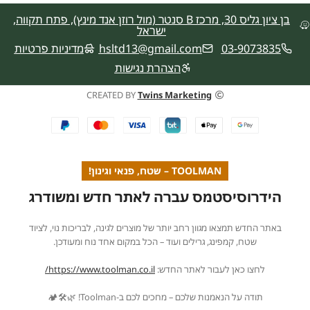
בן ציון גליס 30, מרכז B סנטר (מול רוזן אנד מינץ), פתח תקווה,
ישראל
03-9073835
hsltd13@gmail.com
מדיניות פרטיות
הצהרת נגישות
CREATED BY
Twins Marketing
TOOLMAN – שטח, פנאי וגינון!
הידרוסיסטמס עברה לאתר חדש ומשודרג
באתר החדש תמצאו מגוון רחב יותר של מוצרים לגינה, לבריכות נוי, לציוד
שטח, קמפינג, גרילים ועוד – הכל במקום אחד נוח ומעודכן.
לחצו כאן לעבור לאתר החדש:
https://www.toolman.co.il/
תודה על הנאמנות שלכם – מחכים לכם ב-Toolman! 🌿🛠️🏕️