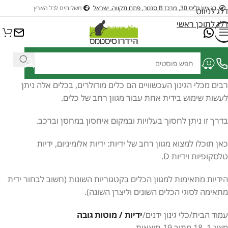
בן ציון גליס 30, מרכז B סנטר, פתח תקווה, ישראל
משלוחים לכל הארץ
דלג לניווט
דלג לתוכן ראשי
רבים מכלי הגינון העכשוויים הם כלים מודולרים, בכלים אלה ניתן
לעשות שימוש בידית אחת עבור מגוון רחב של כלים.
בדרך זו ניתן לחסוך בעלויות ובמקום איחסון במחסן וברכב.
כאן תוכלו למצוא מגוון רחב של ידיות: ידיות אלומיניום, ידיות
טלסקופיות וידיות D.
הידיות מתאימות למגוון הכלים בקטגוריות השונות (חשוב לבחור ידית
מתאימה לסוגי הכלים השונים וליצרן השונה).
עמוד הבית
/
כלי גינון ידנים
/
ידיות / מוטות גובה
מציג 1–18 מתוך 19 תוצאות