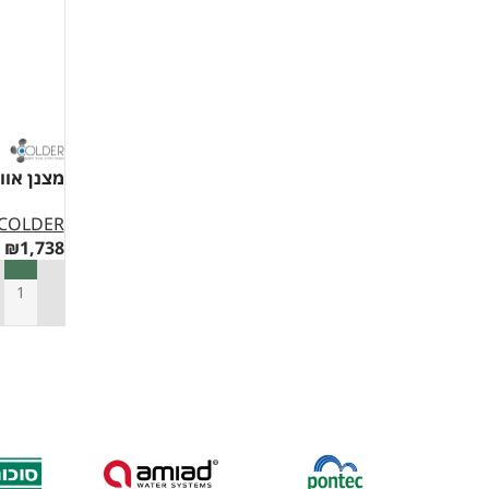
מצנן אוויר older 5000
COLDER
₪
1,738
הוספה ל