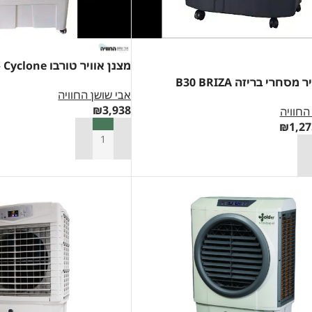
מצנן אוויר טורבו Cyclone – לבן שנהב
מסחרי בריזה B30 BRIZA
אבי שושן החוויה
₪
3,938
החוויה
₪
1,27
הוספה לסל
סל