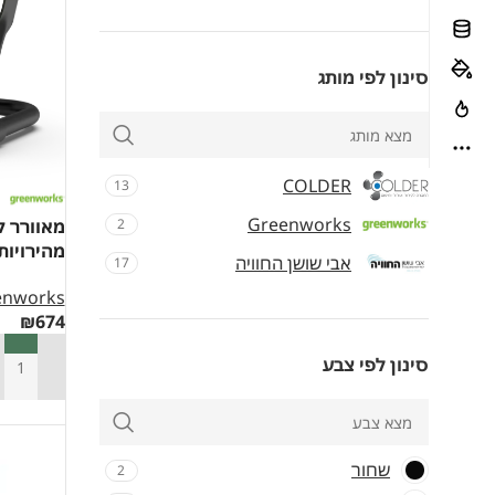
סינון לפי מותג
COLDER
13
Greenworks
2
מהירויות מבית eenworks
אבי שושן החוויה
17
enworks
₪
674
סינון לפי צבע
הוספה ל
שחור
2