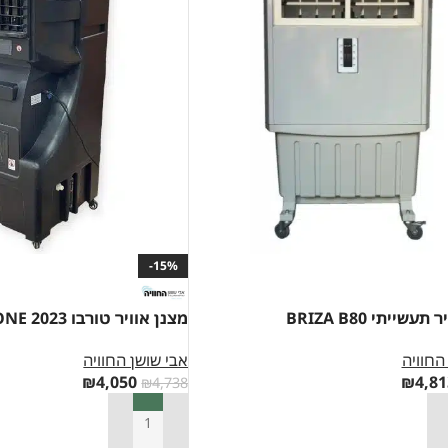
-15%
עשייתי BRIZA B80
מצנן אוויר טורבו CYCLONE 2023 – שחור
החוויה
אבי שושן החוויה
₪
4,050
₪
4,81
₪
4,738
סל
הוספה לסל