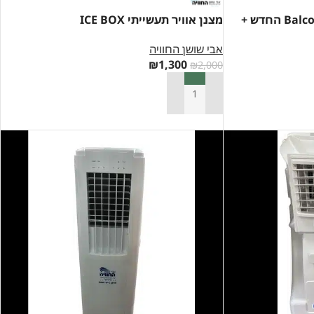
מצנן אוויר ביתי – בריזה Balcony החדש +
מצנן אוויר תעשייתי ICE BOX
אבי שושן החוויה
₪
1,300
₪
2,000
הוספה לסל