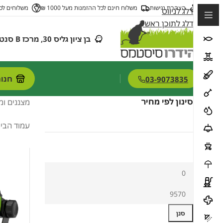
הצהרת נגישות
משלוח חינם לכל ההזמנות מעל 1000 ₪
משלוחים לכ
דלג לניווט
דלג לתוכן ראשי
בן ציון גליס 30, מרכז B סנטר (מול רוזן אנד מינץ), פתח תקווה, ישראל
חנו
03-9073835
סינון לפי מחיר
מצננים ומ
עמוד הבי
סנן