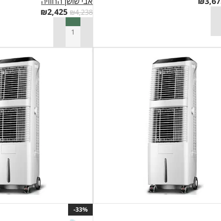
3,67
₪
אבי שושן החוויה
₪
2,425
₪
4,238
סל
הוספה לסל
-33%