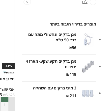
לבן
5
מוצרים בדירוג הגבוה ביותר
מגן ברקים ונחשולי מתח עם
כבל 50 ס"מ
₪
56
מגן ברקים תקע שקע- מארז 4
-14%
יחידות
₪
119
מצנן אוויר ת
3 מגני ברקים עם השהייה
אבי שושן 
3
₪
5,625
₪
211
הוספה ל