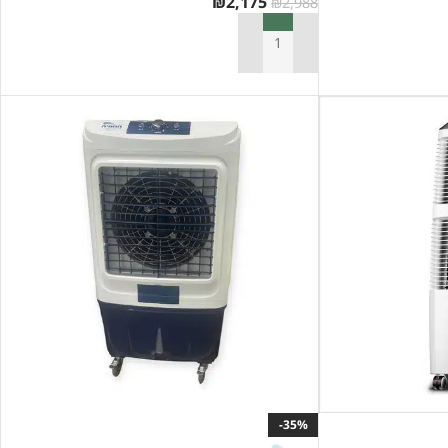
₪
2,175
₪
2,988
הוספה לסל
-35%