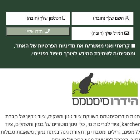
חזרו אליי
קראתי ואני מאשר/ת את
מדיניות הפרטיות
של האתר,
ומסכים/ה לשמירת המידע לצורך טיפול בפנייתי.
חנות הידרוסיסטמס משווקת ציוד גינון והשקיה, ציוד ניקיון של חברת
karcher, ציוד לבריכות נוי, כלי גינון מוטורים על בנזין וחשמלים, ציוד
לקמפינג, גרילים ומטבחי גן, תאורת גינה במתח נמוך, משאבות טבולות
וביוב, הגברת לחץ ועוד מגוון רחב של מוצרים.