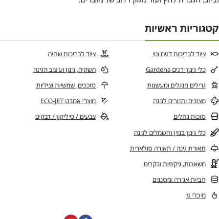
קטגוריות ראשיות
ציוד לבריכות דגים ונוי
ציוד לבריכות שחיה
כלי גינון ידנים Gardena
השקיה, גינון ועיצוב הגינה
גרילים מנגלים ומעשנות
סוככים, שמשיות וציליות
מצננים ותנורים לגינה
מוצרי אמבט ECO-JET
סוכות נחלים
צבעים / סיליקון / דבקים
כלי גינון בנזין וחשמלים לגינה
תאורת גינה / תאורה סולארית
משאבות, ניקוזיות ובקרים
חביות אגירה ומסננים
מיכלי גז