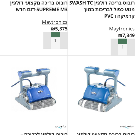
רובוט בריכה דולפין SWASH TC
רובוט בריכה מקצועי דולפין
מנוע כפול לבריכות בטון
SUPREME M3-דגם חדש
קרמיקה ו PVC
Maytronics
₪
5,375
Maytronics
₪
7,349
הוספה לסל
הוספה לסל
רובוט בריכה מקצועי דולפין
רובוט דולפין לבריכה –