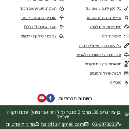
כלי גינון ידנים Gardena
השקיה, גינון ועיצוב הגינה
גרילים מנגלים ומעשנות
סוככים, שמשיות וציליות
מצננים ותנורים לגינה
מוצרי אמבט ECO-JET
סוכות נחלים
צבעים / סיליקון / דבקים
כלי גינון בנזין וחשמלים לגינה
תאורת גינה / תאורה סולארית
משאבות, ניקוזיות ובקרים
חביות אגירה ומסננים
מיכלי גז
רשתות חברתיות:
בן ציון גליס 30, מרכז B סנטר (מול רוזן אנד מינץ), פתח תקווה,
ישראל
03-9073835
hsltd13@gmail.com
מדיניות פרטיות