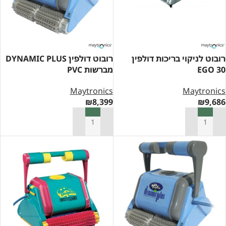
רובוט לניקוי בריכות דולפין
רובוט דולפין DYNAMIC PLUS
EGO 30
מברשות PVC
Maytronics
Maytronics
₪
8,399
₪
9,686
הוספה לסל
הוספה לסל