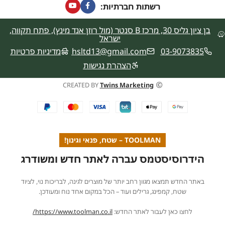
רשתות חברתיות:
בן ציון גליס 30, מרכז B סנטר (מול רוזן אנד מינץ), פתח תקווה,
ישראל
03-9073835
hsltd13@gmail.com
מדיניות פרטיות
הצהרת נגישות
CREATED BY
Twins Marketing
TOOLMAN – שטח, פנאי וגינון!
הידרוסיסטמס עברה לאתר חדש ומשודרג
באתר החדש תמצאו מגוון רחב יותר של מוצרים לגינה, לבריכות נוי, לציוד
שטח, קמפינג, גרילים ועוד – הכל במקום אחד נוח ומעודכן.
לחצו כאן לעבור לאתר החדש:
https://www.toolman.co.il/