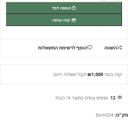
ומזרקות
הוספה לסל
ג'באו
JEBAO
קנה עכשיו
PF-
10E
UV
השווה
הוסף לרשימת המשאלות
9W
קנה בעוד
1,000
₪
וקבל משלוח חינם.
12
אנשים צופים במוצר זה כעת!
מק"ט:
Item024