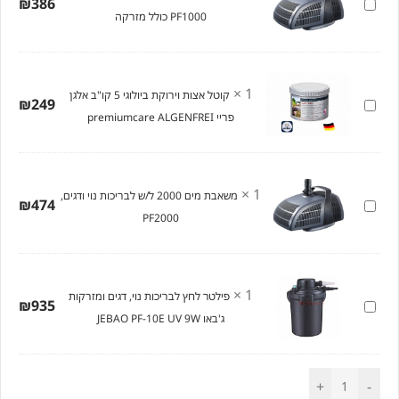
משאבת
386
₪
PF1000 כולל מזרקה
מים
1000
ל/ש
לבריכות
×
1
קוטל אצות וירוקת ביולוגי 5 קו"ב אלגן
קוטל
249
₪
נוי
פריי premiumcare ALGENFREI
אצות
ודגים,
וירוקת
PF1000
ביולוגי
כולל
5
×
1
משאבת מים 2000 ל/ש לבריכות נוי ודגים,
מזרקה
משאבת
474
₪
קו"ב
PF2000
מים
אלגן
2000
פריי
ל/ש
premiumcare
לבריכות
×
1
פילטר לחץ לבריכות נוי, דגים ומזרקות
ALGENFREI
פילטר
935
₪
נוי
ג'באו JEBAO PF-10E UV 9W
לחץ
ודגים,
לבריכות
PF2000
נוי,
+
-
דגים