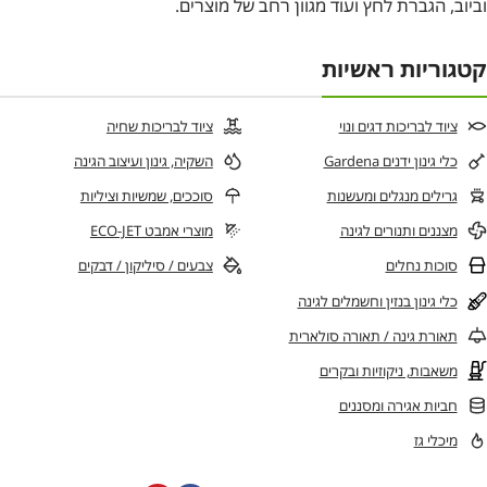
וביוב, הגברת לחץ ועוד מגוון רחב של מוצרים.
קטגוריות ראשיות
ציוד לבריכות דגים ונוי
ציוד לבריכות שחיה
כלי גינון ידנים Gardena
השקיה, גינון ועיצוב הגינה
גרילים מנגלים ומעשנות
סוככים, שמשיות וציליות
מצננים ותנורים לגינה
מוצרי אמבט ECO-JET
סוכות נחלים
צבעים / סיליקון / דבקים
כלי גינון בנזין וחשמלים לגינה
תאורת גינה / תאורה סולארית
משאבות, ניקוזיות ובקרים
חביות אגירה ומסננים
מיכלי גז