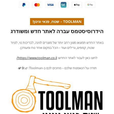
TOOLMAN – שטח, פנאי וגינון!
הידרוסיסטמס עברה לאתר חדש ומשודרג
באתר החדש תמצאו מגוון רחב יותר של מוצרים לגינה, לבריכות נוי, לציוד
שטח, קמפינג, גרילים ועוד – הכל במקום אחד נוח ומעודכן.
לחצו כאן לעבור לאתר החדש:
https://www.toolman.co.il/
תודה על הנאמנות שלכם – מחכים לכם ב-Toolman! 🌿🛠️🏕️