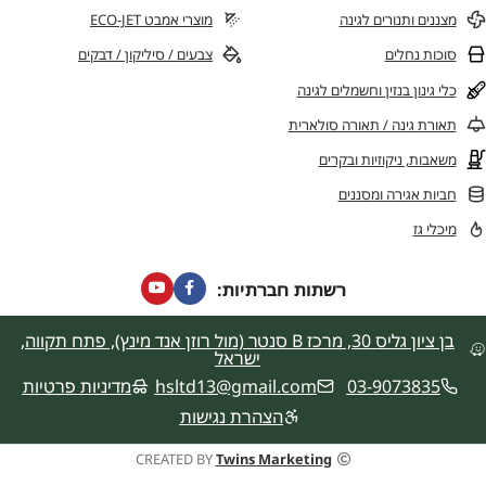
מצננים ותנורים לגינה
מוצרי אמבט ECO-JET
סוכות נחלים
צבעים / סיליקון / דבקים
כלי גינון בנזין וחשמלים לגינה
תאורת גינה / תאורה סולארית
משאבות, ניקוזיות ובקרים
חביות אגירה ומסננים
מיכלי גז
רשתות חברתיות:
בן ציון גליס 30, מרכז B סנטר (מול רוזן אנד מינץ), פתח תקווה,
ישראל
03-9073835
hsltd13@gmail.com
מדיניות פרטיות
הצהרת נגישות
CREATED BY
Twins Marketing