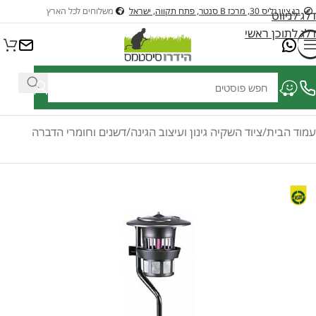
בן ציון גליס 30, מרכז B סנטר, פתח תקווה, ישראל
משלוחים לכל הארץ
דלג לניווט
דלג לתוכן ראשי
ציוד לבריכות דגים ונוי
ציוד לבריכות שחיה
כלי גינון בנזין וחשמלים לגינה
כל
עמוד הבית
/
ציוד השקיה גינון ועיצוב הגינה
/
דשנים וחומרי הדברה