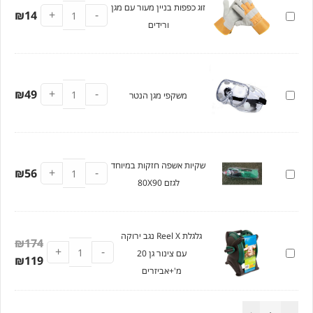
זוג כפפות בניין מעור עם מגן
+
-
זוג
14
₪
ורידים
כפפות
בניין
מעור
עם
+
-
משקפי
49
₪
משקפי מגן הנטר
מגן
מגן
ורידים
הנטר
שקיות אשפה חזקות במיוחד
+
-
שקיות
56
₪
לגזם 80X90
אשפה
חזקות
במיוחד
גלגלת Reel X נגב ירוקה
לגזם
₪
174
+
-
גלגלת
עם צינור גן 20
80X90
₪
119
Reel
מ'+אביזרים
X
נגב