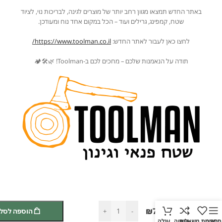
באתר החדש תמצאו מגוון רחב יותר של מוצרים לגינה, לבריכות נוי, לציוד
שטח, קמפינג, גרילים ועוד – הכל במקום אחד נוח ומעודכן.
לחצו כאן לעבור לאתר החדש:
https://www.toolman.co.il/
תודה על הנאמנות שלכם – מחכים לכם ב-Toolman! 🌿🛠️🏕️
ידית
אלומניום
₪
74
-
+
הוספה לסל
150 ס"מ
תפריט
רשימת משאלות
השווה
עגלה