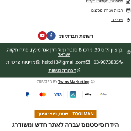
משאבות, ניקוזיות ובקרים
חביות אגירה ומסננים
מיכלי גז
רשתות חברתיות:
בן ציון גליס 30, מרכז B סנטר (מול רוזן אנד מינץ), פתח תקווה,
ישראל
03-9073835
hsltd13@gmail.com
מדיניות פרטיות
הצהרת נגישות
CREATED BY
Twins Marketing
TOOLMAN – שטח, פנאי וגינון!
הידרוסיסטמס עברה לאתר חדש ומשודרג