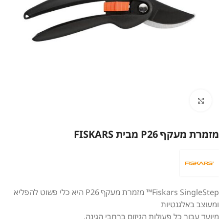
לחץ להגדלה
מזמרת מעקף P26 מבית FISKARS
Fiskars SingleStep™ מזמרת מעקף P26 היא כלי פשוט להפליא
ומעוצב באלגנטיות
מיועד עבור כל פעולות הגיזום ברחבי הגינה.