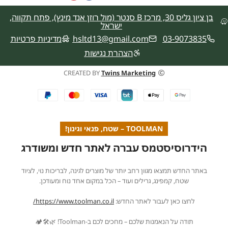
בן ציון גליס 30, מרכז B סנטר (מול רוזן אנד מינץ), פתח תקווה,
ישראל
03-9073835
hsltd13@gmail.com
מדיניות פרטיות
הצהרת נגישות
CREATED BY
Twins Marketing
TOOLMAN – שטח, פנאי וגינון!
הידרוסיסטמס עברה לאתר חדש ומשודרג
באתר החדש תמצאו מגוון רחב יותר של מוצרים לגינה, לבריכות נוי, לציוד
שטח, קמפינג, גרילים ועוד – הכל במקום אחד נוח ומעודכן.
לחצו כאן לעבור לאתר החדש:
https://www.toolman.co.il/
תודה על הנאמנות שלכם – מחכים לכם ב-Toolman! 🌿🛠️🏕️