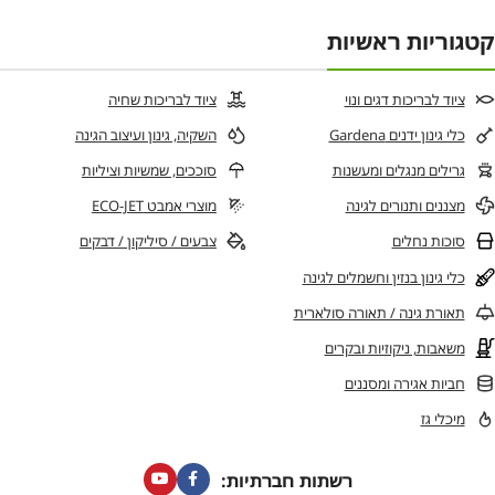
קטגוריות ראשיות
ציוד לבריכות דגים ונוי
ציוד לבריכות שחיה
כלי גינון ידנים Gardena
השקיה, גינון ועיצוב הגינה
גרילים מנגלים ומעשנות
סוככים, שמשיות וציליות
מצננים ותנורים לגינה
מוצרי אמבט ECO-JET
סוכות נחלים
צבעים / סיליקון / דבקים
כלי גינון בנזין וחשמלים לגינה
תאורת גינה / תאורה סולארית
משאבות, ניקוזיות ובקרים
חביות אגירה ומסננים
מיכלי גז
רשתות חברתיות: