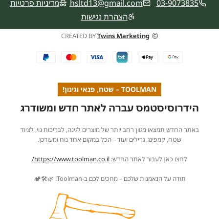
03-9073835
hsltd13@gmail.com
מדיניות פרטיות
הצהרת נגישות
CREATED BY
Twins Marketing
TOOLMAN – שטח, פנאי וגינון!
הידרוסיסטמס עברה לאתר חדש ומשודרג
באתר החדש תמצאו מגוון רחב יותר של מוצרים לגינה, לבריכות נוי, לציוד
שטח, קמפינג, גרילים ועוד – הכל במקום אחד נוח ומעודכן.
לחצו כאן לעבור לאתר החדש:
https://www.toolman.co.il/
תודה על הנאמנות שלכם – מחכים לכם ב-Toolman! 🌿🛠️🏕️