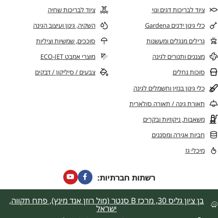
ציוד לבריכות דגים ונוי
ציוד לבריכות שחיה
כלי גינון ידנים Gardena
השקיה, גינון ועיצוב הגינה
גרילים מנגלים ומעשנות
סוככים, שמשיות וציליות
מצננים ותנורים לגינה
מוצרי אמבט ECO-JET
סוכות נחלים
צבעים / סיליקון / דבקים
כלי גינון בנזין וחשמלים לגינה
תאורת גינה / תאורה סולארית
משאבות, ניקוזיות ובקרים
חביות אגירה ומסננים
מיכלי גז
רשתות חברתיות:
בן ציון גליס 30, מרכז B סנטר (מול רוזן אנד מינץ), פתח תקווה,
ישראל