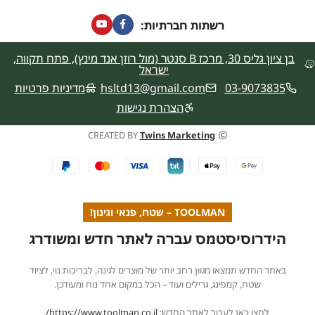
רשתות חברתיות:
בן ציון גליס 30, מרכז B סנטר (מול רוזן אנד מינץ), פתח תקווה,
ישראל
03-9073835
hsltd13@gmail.com
מדיניות פרטיות
הצהרת נגישות
CREATED BY
Twins Marketing
TOOLMAN – שטח, פנאי וגינון!
הידרוסיסטמס עברה לאתר חדש ומשודרג
באתר החדש תמצאו מגוון רחב יותר של מוצרים לגינה, לבריכות נוי, לציוד
שטח, קמפינג, גרילים ועוד – הכל במקום אחד נוח ומעודכן.
לחצו כאן לעבור לאתר החדש:
https://www.toolman.co.il/