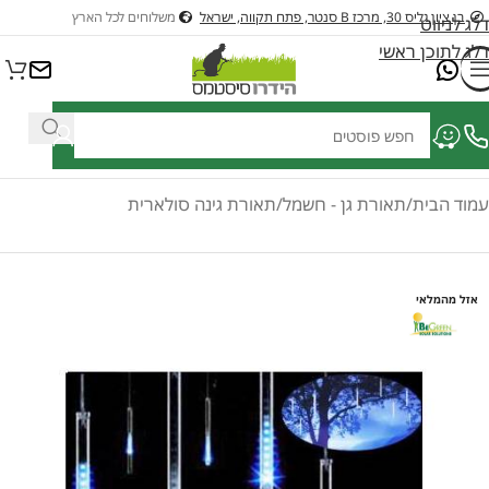
בן ציון גליס 30, מרכז B סנטר, פתח תקווה, ישראל
משלוחים לכל הארץ
דלג לניווט
דלג לתוכן ראשי
ציוד לבריכות דגים ונוי
ציוד לבריכות שחיה
כלי גינון בנזין וחשמלים לגינה
כל
עמוד הבית
/
תאורת גן - חשמל
/
תאורת גינה סולארית
אזל מהמלאי