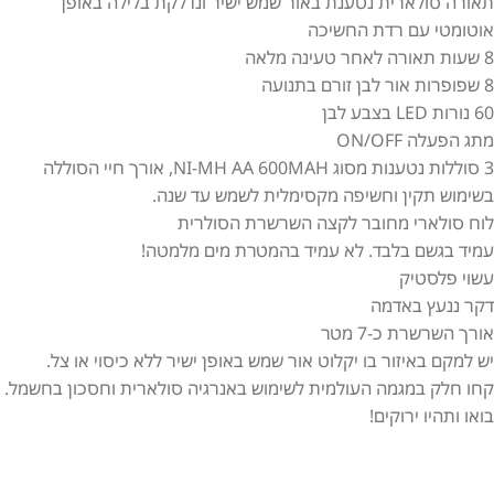
תאורה סולארית נטענת באור שמש ישיר ונדלקת בלילה באופן
אוטומטי עם רדת החשיכה
8 שעות תאורה לאחר טעינה מלאה
8 שפופרות אור לבן זורם בתנועה
60 נורות LED בצבע לבן
מתג הפעלה ON/OFF
3 סוללות נטענות מסוג NI-MH AA 600MAH, אורך חיי הסוללה
בשימוש תקין וחשיפה מקסימלית לשמש עד שנה.
לוח סולארי מחובר לקצה השרשרת הסולרית
עמיד בגשם בלבד. לא עמיד בהמטרת מים מלמטה!
עשוי פלסטיק
דקר ננעץ באדמה
אורך השרשרת כ-7 מטר
יש למקם באיזור בו יקלוט אור שמש באופן ישיר ללא כיסוי או צל.
קחו חלק במגמה העולמית לשימוש באנרגיה סולארית וחסכון בחשמל.
בואו ותהיו ירוקים!