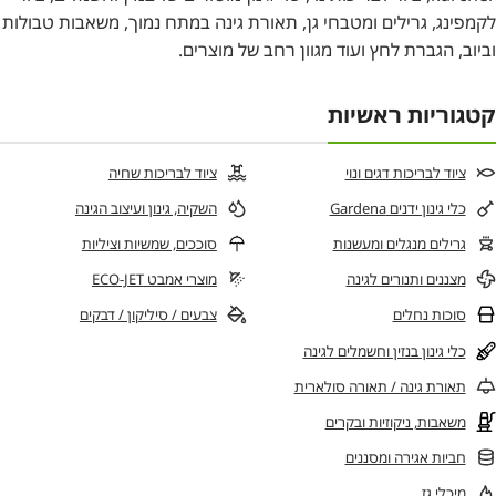
לקמפינג, גרילים ומטבחי גן, תאורת גינה במתח נמוך, משאבות טבולות
וביוב, הגברת לחץ ועוד מגוון רחב של מוצרים.
קטגוריות ראשיות
ציוד לבריכות דגים ונוי
ציוד לבריכות שחיה
כלי גינון ידנים Gardena
השקיה, גינון ועיצוב הגינה
גרילים מנגלים ומעשנות
סוככים, שמשיות וציליות
מצננים ותנורים לגינה
מוצרי אמבט ECO-JET
סוכות נחלים
צבעים / סיליקון / דבקים
כלי גינון בנזין וחשמלים לגינה
תאורת גינה / תאורה סולארית
משאבות, ניקוזיות ובקרים
חביות אגירה ומסננים
מיכלי גז