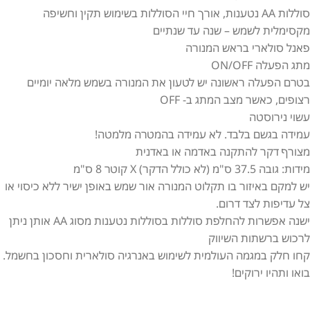
סוללות AA נטענות, אורך חיי הסוללות בשימוש תקין וחשיפה
מקסימלית לשמש – שנה עד שנתיים
פאנל סולארי בראש המנורה
מתג הפעלה ON/OFF
בטרם הפעלה ראשונה יש לטעון את המנורה בשמש מלאה יומיים
רצופים, כאשר מצב המתג ב- OFF
עשוי נירוסטה
עמידה בגשם בלבד. לא עמידה בהמטרה מלמטה!
מצורף דקר להתקנה באדמה או באדנית
מידות: גובה 37.5 ס"מ (לא כולל הדקר) X קוטר 8 ס"מ
יש למקם באיזור בו תקלוט המנורה אור שמש באופן ישיר ללא כיסוי או
צל עדיפות לצד דרום.
ישנה אפשרות להחלפת סוללות בסוללות נטענות מסוג AA אותן ניתן
לרכוש ברשתות השיווק
קחו חלק במגמה העולמית לשימוש באנרגיה סולארית וחסכון בחשמל.
בואו ותהיו ירוקים!