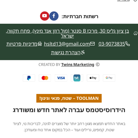
רשתות חברתיות:
בן ציון גליס 30, מרכז B סנטר (מול רוזן אנד מינץ), פתח תקווה,
ישראל
03-9073835
hsltd13@gmail.com
מדיניות פרטיות
הצהרת נגישות
CREATED BY
Twins Marketing
TOOLMAN – שטח, פנאי וגינון!
הידרוסיסטמס עברה לאתר חדש ומשודרג
באתר החדש תמצאו מגוון רחב יותר של מוצרים לגינה, לבריכות נוי, לציוד
שטח, קמפינג, גרילים ועוד – הכל במקום אחד נוח ומעודכן.