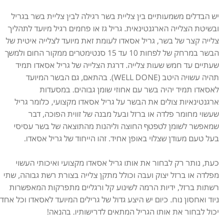
יש הבדלים משמעותיים בין צליית בשר רגילה לבין צליית בשר בגריל
ובשיטת הצלייה הארגנטינאית. גריל גז או פחמים רגיל מיועד לתהליך
צלייה קצר של בשר, גריל אסאדו לעומת זאת מיועד לצלייה איטית של
הבשר במרחק של לפחות 10 עד 15 סנטימטרים ממקור החום ולמשך
שעתיים עד חמש שעות צלייה. דרגת הצלייה של גריל אסאדו תמיד
תהיה עשויה היטב (WELL DONE). בהתאם, גם הבשר המיועד
לאסאדו תמיד יהיה בשר עם אחוזי שומן גבוהים. במסעדות
ארגנטינאיות צולים את הבשר על גריל אסאדו מקצועי, כלומר גריל
שעשוי מחומר פלדה או ברזל ובעל מבנה של זווית הפוכה, דבר
שמאפשר לשומן לטפטף החוצה וליהנות מהתוצאה של בשר עסיסי
בעל טעם מעודן שצלוי באופן אחיד. זהו הייחוד של גריל אסאדו.
כעת, נותר רק לבחור את אותו גריל אסאדו מקצועי ואיכותי העשוי
מפלדה או ברזל יצוק ועבה וכולל מתקן צלייה בצורת רשת גבוהה, שתי
רשתות ברזל, ידיות הרמה לשינוע קל ורגליים מתפרקות המאפשרות
ניוד ואחסון נוח. כיום יש היצע גדול של גרילים המיועד לאסאדו וכל אחד
יכול לבחור את אותו הגריל המתאים לדרישותיו. בהנאה!