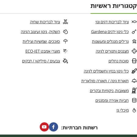
קטגוריות ראשיות
ציוד לבריכות דגים ונוי
ציוד לבריכות שחיה
כלי גינון ידנים Gardena
השקיה, גינון ועיצוב הגינה
גרילים מנגלים ומעשנות
סוככים, שמשיות וציליות
מצננים ותנורים לגינה
מוצרי אמבט ECO-JET
סוכות נחלים
צבעים / סיליקון / דבקים
כלי גינון בנזין וחשמלים לגינה
תאורת גינה / תאורה סולארית
משאבות, ניקוזיות ובקרים
חביות אגירה ומסננים
מיכלי גז
רשתות חברתיות: