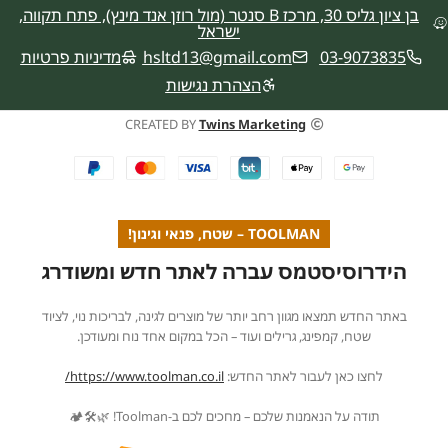
בן ציון גליס 30, מרכז B סנטר (מול רוזן אנד מינץ), פתח תקווה,
ישראל
03-9073835
hsltd13@gmail.com
מדיניות פרטיות
הצהרת נגישות
CREATED BY
Twins Marketing
TOOLMAN – שטח, פנאי וגינון!
הידרוסיסטמס עברה לאתר חדש ומשודרג
באתר החדש תמצאו מגוון רחב יותר של מוצרים לגינה, לבריכות נוי, לציוד
שטח, קמפינג, גרילים ועוד – הכל במקום אחד נוח ומעודכן.
לחצו כאן לעבור לאתר החדש:
https://www.toolman.co.il/
תודה על הנאמנות שלכם – מחכים לכם ב-Toolman! 🌿🛠️🏕️