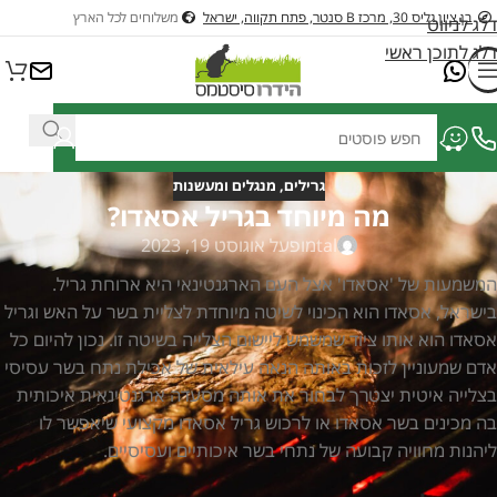
בן ציון גליס 30, מרכז B סנטר, פתח תקווה, ישראל
משלוחים לכל הארץ
דלג לניווט
דלג לתוכן ראשי
גרילים, מנגלים ומעשנות
מה מיוחד בגריל אסאדו?
tal
מופעל אוגוסט 19, 2023
המשמעות של 'אסאדו' אצל העם הארגנטינאי היא ארוחת גריל.
בישראל, אסאדו הוא הכינוי לשיטה מיוחדת לצליית בשר על האש וגריל
אסאדו הוא אותו ציוד שמשמש ליישום הצלייה בשיטה זו. נכון להיום כל
אדם שמעוניין לזכות באותה הנאה עילאית של אכילת נתח בשר עסיסי
בצלייה איטית יצטרך לבחור את אותה מסעדה ארגנטינאית איכותית
בה מכינים בשר אסאדו או לרכוש גריל אסאדו מקצועי שיאפשר לו
ליהנות מחוויה קבועה של נתחי בשר איכותיים ועסיסיים.